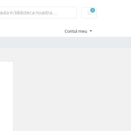
0
Coș de cumpărături
Contul meu