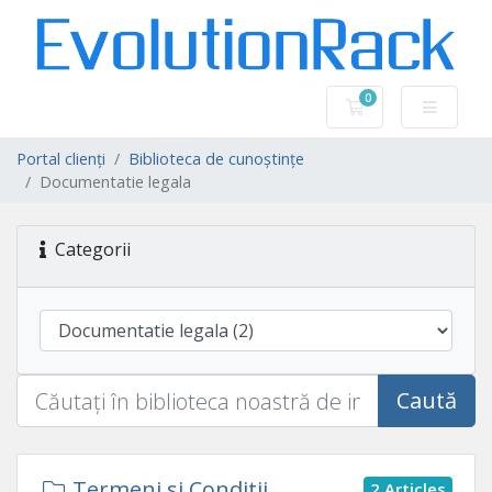
0
Coș de cumpărătu
Portal clienți
Biblioteca de cunoștințe
Documentatie legala
Categorii
Caută
Termeni si Conditii
2 Articles